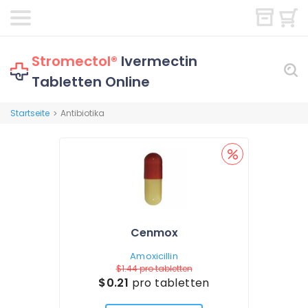
Stromectol®
Ivermectin
Tabletten Online
Startseite
Antibiotika
>
Cenmox
Amoxicillin
$1.44
pro tabletten
$0.21
pro tabletten