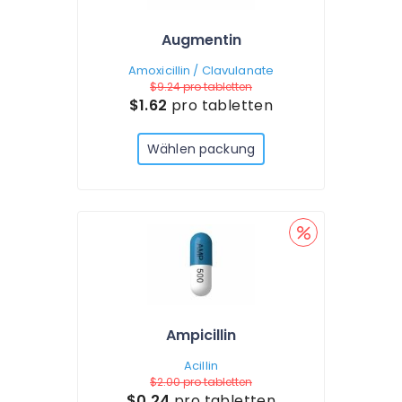
Augmentin
Amoxicillin / Clavulanate
$9.24
pro tabletten
$1.62
pro tabletten
Wählen packung
Ampicillin
Acillin
$2.00
pro tabletten
$0.24
pro tabletten