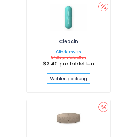
Cleocin
Clindamycin
$4.92
pro tabletten
$2.40
pro tabletten
Wählen packung