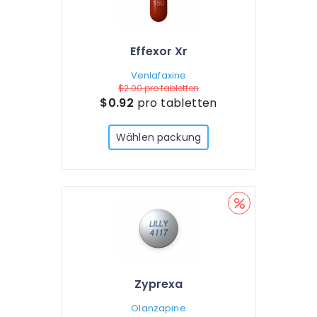
Effexor Xr
Venlafaxine
$2.00
pro tabletten
$0.92
pro tabletten
Wählen packung
Zyprexa
Olanzapine