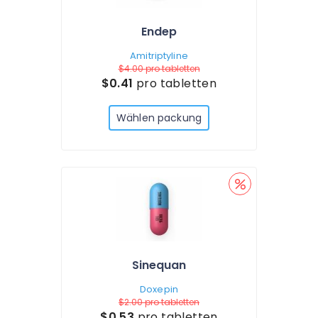
Endep
Amitriptyline
$4.00
pro tabletten
$0.41
pro tabletten
Wählen packung
Sinequan
Doxepin
$2.00
pro tabletten
$0.53
pro tabletten