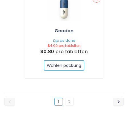
Geodon
Ziprasidone
$4.00
pro tabletten
$0.80
pro tabletten
Wählen packung
1
2