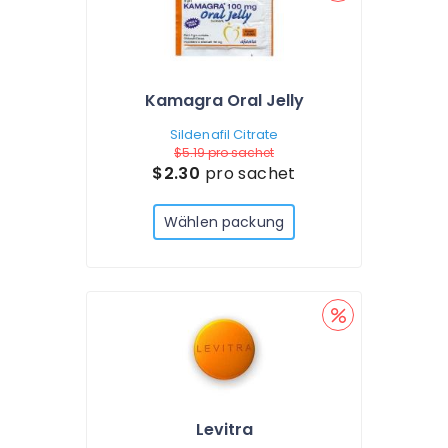
Kamagra Oral Jelly
Sildenafil Citrate
$5.19
pro sachet
$2.30
pro sachet
Wählen packung
Levitra