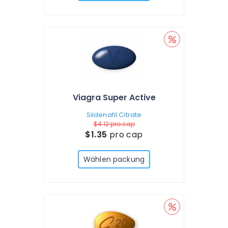
Viagra Super Active
Sildenafil Citrate
$4.12
pro cap
$1.35
pro cap
Wählen packung