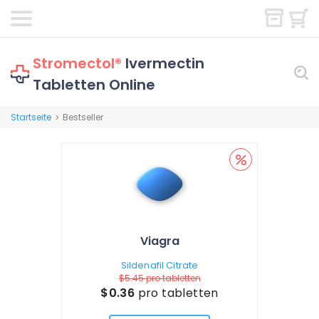
Stromectol®
Ivermectin
Tabletten Online
Startseite
Bestseller
>
Viagra
Sildenafil Citrate
$5.45
pro tabletten
$0.36
pro tabletten