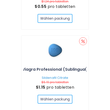
$1.24
pro tabletten
$0.55
pro tabletten
Wählen packung
Viagra Professional (Sublingual)
Sildenafil Citrate
$5.19
pro tabletten
$1.15
pro tabletten
Wählen packung