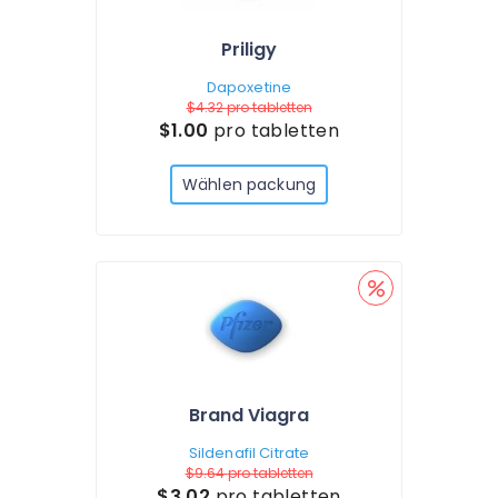
Priligy
Dapoxetine
$4.32
pro tabletten
$1.00
pro tabletten
Wählen packung
Brand Viagra
Sildenafil Citrate
$9.64
pro tabletten
$3.02
pro tabletten