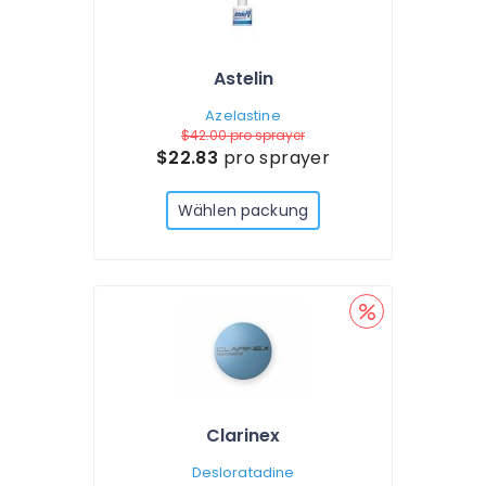
Astelin
Azelastine
$42.00
pro sprayer
$22.83
pro sprayer
Wählen packung
Clarinex
Desloratadine