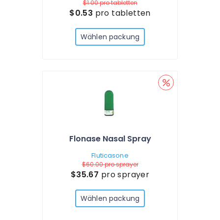
$1.00
pro tabletten
$0.53
pro tabletten
Wählen packung
Flonase Nasal Spray
Fluticasone
$60.00
pro sprayer
$35.67
pro sprayer
Wählen packung