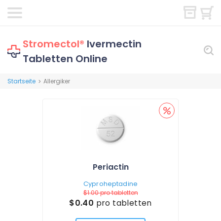
Stromectol®
Ivermectin
Tabletten Online
Startseite
Allergiker
>
Periactin
Cyproheptadine
$1.00
pro tabletten
$0.40
pro tabletten