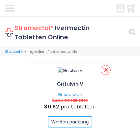
Stromectol®
Ivermectin
Tabletten Online
Startseite
Ingredient > stromectol.de
>
Grifulvin V
Griseofulvin
$2.00
pro tabletten
$0.82
pro tabletten
Wählen packung