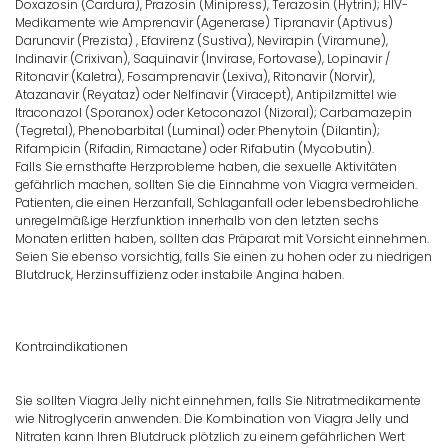
Doxazosin (Cardura), Prazosin (Minipress), Terazosin (Hytrin); HIV-
Medikamente wie Amprenavir (Agenerase) Tipranavir (Aptivus)
Darunavir (Prezista) , Efavirenz (Sustiva), Nevirapin (Viramune),
Indinavir (Crixivan), Saquinavir (Invirase, Fortovase), Lopinavir /
Ritonavir (Kaletra), Fosamprenavir (Lexiva), Ritonavir (Norvir),
Atazanavir (Reyataz) oder Nelfinavir (Viracept), Antipilzmittel wie
Itraconazol (Sporanox) oder Ketoconazol (Nizoral); Carbamazepin
(Tegretal), Phenobarbital (Luminal) oder Phenytoin (Dilantin);
Rifampicin (Rifadin, Rimactane) oder Rifabutin (Mycobutin).
Falls Sie ernsthafte Herzprobleme haben, die sexuelle Aktivitäten
gefährlich machen, sollten Sie die Einnahme von Viagra vermeiden.
Patienten, die einen Herzanfall, Schlaganfall oder lebensbedrohliche
unregelmäßige Herzfunktion innerhalb von den letzten sechs
Monaten erlitten haben, sollten das Präparat mit Vorsicht einnehmen.
Seien Sie ebenso vorsichtig, falls Sie einen zu hohen oder zu niedrigen
Blutdruck, Herzinsuffizienz oder instabile Angina haben.
Kontraindikationen
Sie sollten Viagra Jelly nicht einnehmen, falls Sie Nitratmedikamente
wie Nitroglycerin anwenden. Die Kombination von Viagra Jelly und
Nitraten kann Ihren Blutdruck plötzlich zu einem gefährlichen Wert