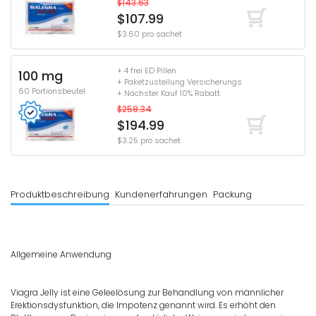
$143.63
$107.99
$3.60 pro sachet
+ 4 frei ED Pillen
100 mg
+ Paketzustellung Versicherungs
60 Portionsbeutel
+ Nächster Kauf 10% Rabatt
$259.34
$194.99
$3.25 pro sachet
Produktbeschreibung
Kundenerfahrungen
Packung
Allgemeine Anwendung
Viagra Jelly ist eine Geleelösung zur Behandlung von männlicher
Erektionsdysfunktion, die Impotenz genannt wird. Es erhöht den