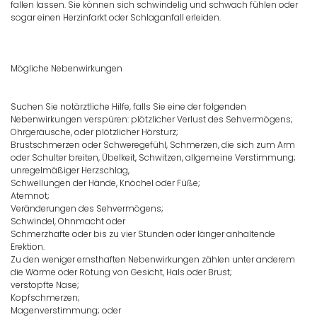
fallen lassen. Sie können sich schwindelig und schwach fühlen oder
sogar einen Herzinfarkt oder Schlaganfall erleiden.
Mögliche Nebenwirkungen
Suchen Sie notärztliche Hilfe, falls Sie eine der folgenden
Nebenwirkungen verspüren: plötzlicher Verlust des Sehvermögens;
Ohrgeräusche, oder plötzlicher Hörsturz;
Brustschmerzen oder Schweregefühl, Schmerzen, die sich zum Arm
oder Schulter breiten, Übelkeit, Schwitzen, allgemeine Verstimmung;
unregelmäßiger Herzschlag,
Schwellungen der Hände, Knöchel oder Füße;
Atemnot;
Veränderungen des Sehvermögens;
Schwindel, Ohnmacht oder
Schmerzhafte oder bis zu vier Stunden oder länger anhaltende
Erektion.
Zu den weniger ernsthaften Nebenwirkungen zählen unter anderem
die Wärme oder Rötung von Gesicht, Hals oder Brust;
verstopfte Nase;
Kopfschmerzen;
Magenverstimmung; oder