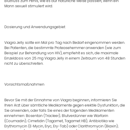
Blutfluss zum Penis, wie es auf natürliche Weise passiert, wenn ein
Mann sexuell stimuliert wird.
Dosierung und Anwendungsgebiet
Viagra Jelly sollte ein Mal pro Tag nach Bedarf eingenommen werden.
Bei Patienten, die bestimmte Proteasehemmer anwenden (wie zum
Beispiel zur Behandlung von HIV), empfiehlt es sich, die maximale
Einzeldosis von 25 mg Viagra Jelly in einem Zeitraum von 48 Stunden
nicht zu überschreiten.
Vorsichtsmaßnahmen
Bevor Sie mit der Einnahme von Viagra beginnen, informieren Sie
Ihren Arzt über sämtliche Medikamente gegen erektile Dysfunktion, die
Sie anwenden, oder falls Sie eines der folgenden Medikamenten
einnehmen: Bosentan (Tracleer); Blutverdünner wie Warfarin
(Coumadin); Cimetidin (Tagamet, Tagamet HB); Antibiotika wie
Erythromycin (E-Mycin, Eryc, Ery-Tab) oder Clarithromycin (Biaxin);