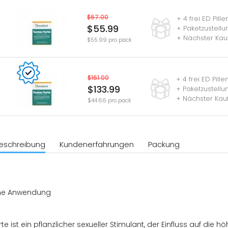
$67.00
+ 4 frei ED Pille
$55.99
+ Paketzustell
+ Nächster Kau
$55.99 pro pack
$161.00
+ 4 frei ED Pille
$133.99
+ Paketzustell
+ Nächster Kau
$44.66 pro pack
eschreibung
Kundenerfahrungen
Packung
ne Anwendung
rte ist ein pflanzlicher sexueller Stimulant, der Einfluss auf di