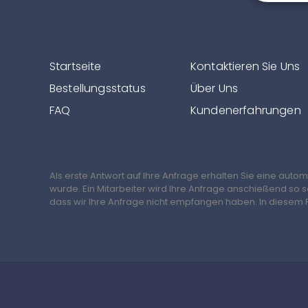
Startseite
Kontaktieren Sie Uns
Bestellungsstatus
Über Uns
FAQ
Kundenerfahrungen
Als erste Antwort auf Ihre Anfrage erhalten Sie eine auto
wurde. Ein Mitarbeiter wird Ihre Anfrage anschießend so 
dass wir Ihre Anfrage nicht empfangen haben. In diesem F