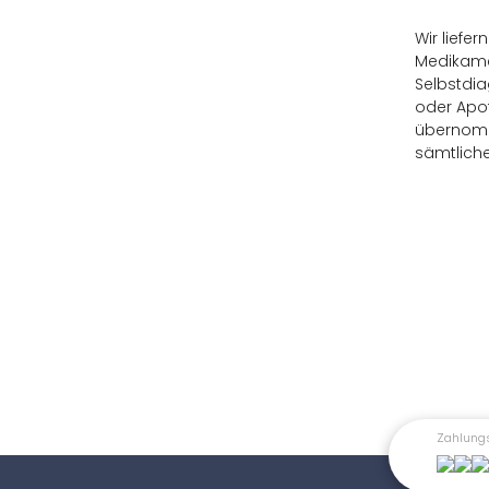
Wir liefe
Medikame
Selbstdia
oder Apot
übernomme
sämtliche
Zahlung