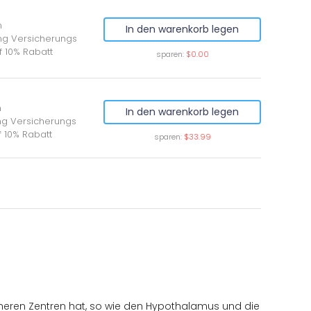
n
In den warenkorb legen
ung Versicherungs
f 10% Rabatt
sparen:
$0.00
n
In den warenkorb legen
ung Versicherungs
f 10% Rabatt
sparen:
$33.99
e höheren Zentren hat, so wie den Hypothalamus und die