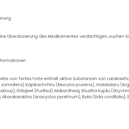
erung
 eine Überdosierung des Medikamentes verdächtigen, suchen Sie 
nformationen
ette von Tentex Forte enthält aktive Substanzen von Lataka
 somnifera), Kapikachchhu (Mucuna pruriens), Vriddadaru (Arg
ativus), Shilajeet (Purified), Makardhwaj, Shudha kupilu (Strychn
 Akarakarabha (Anacyclus pyrethrum), Bala (Sida cordifolia), 