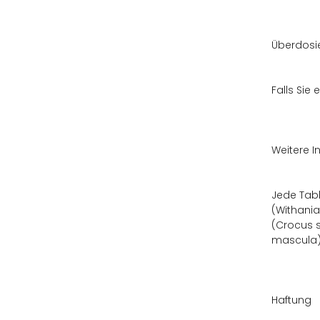
Überdosi
Falls Sie
Weitere I
Jede Tabl
(Withania
(Crocus s
mascula),
Haftung