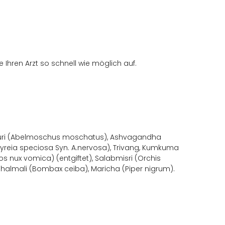
Ihren Arzt so schnell wie möglich auf.
sthuri (Abelmoschus moschatus), Ashvagandha
yreia speciosa Syn. A.nervosa), Trivang, Kumkuma
os nux vomica) (entgiftet), Salabmisri (Orchis
Shalmali (Bombax ceiba), Maricha (Piper nigrum).