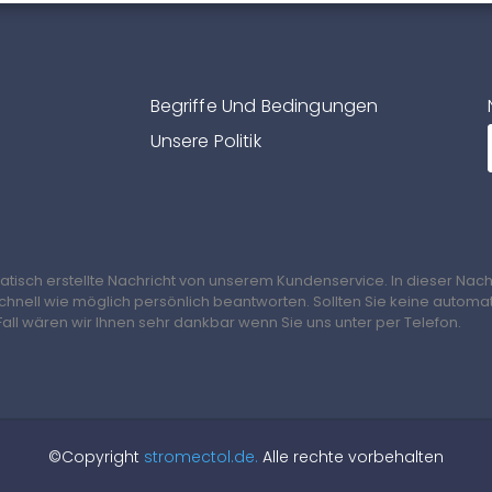
Begriffe Und Bedingungen
Unsere Politik
matisch erstellte Nachricht von unserem Kundenservice. In dieser Nach
schnell wie möglich persönlich beantworten. Sollten Sie keine automa
all wären wir Ihnen sehr dankbar wenn Sie uns unter per Telefon.
©Copyright
stromectol.de.
Alle rechte vorbehalten