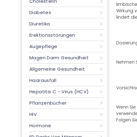
Cholesterin
limbische
Wirkung v
Diabetes
lindert d
Diuretika
Erektionsstörungen
Dosierun
Augepflege
Magen Darm Gesundheit
Nehmen Si
Allgemeine Gesundheit
Haarausfall
Vorsich
Hepatitis C - Virus (HCV)
Pflanzenbücher
Wenn Sie 
verwenden
HIV
Folgen Si
Hormone
ED Packs Von Männern