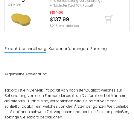
+ Paketzustellung Versicherungs
64 Pillen
+ Nächster Kauf 10% Rabatt
$184.00
$137.99
$2.16 pro tabletten
Produktbeschreibung
Kundenerfahrungen
Packung
Allgemeine Anwendung
Tadora ist ein Generik-Präparat von höchster Qualität, welches zur
Behandlung von allen Formen der erektilen Dysfunktion bei Männern,
die älter als 18 Jahre sind, verschrieben wird. Seine aktive Formel
schließt Tadalafil ein, welches von den Ärzten der ganzen Welt beliebt
ist. Sie können schwere Zeit vergessen und perfekte Erektion genießen,
solange Sie Tadora gebrauchen.