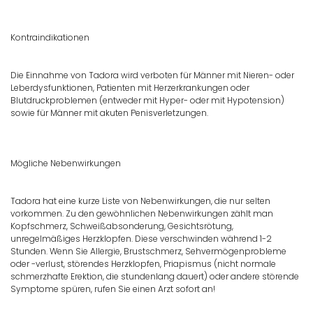
Kontraindikationen
Die Einnahme von Tadora wird verboten für Männer mit Nieren- oder
Leberdysfunktionen, Patienten mit Herzerkrankungen oder
Blutdruckproblemen (entweder mit Hyper- oder mit Hypotension)
sowie für Männer mit akuten Penisverletzungen.
Mögliche Nebenwirkungen
Tadora hat eine kurze Liste von Nebenwirkungen, die nur selten
vorkommen. Zu den gewöhnlichen Nebenwirkungen zählt man
Kopfschmerz, Schweißabsonderung, Gesichtsrötung,
unregelmäßiges Herzklopfen. Diese verschwinden während 1-2
Stunden. Wenn Sie Allergie, Brustschmerz, Sehvermögenprobleme
oder -verlust, störendes Herzklopfen, Priapismus (nicht normale
schmerzhafte Erektion, die stundenlang dauert) oder andere störende
Symptome spüren, rufen Sie einen Arzt sofort an!