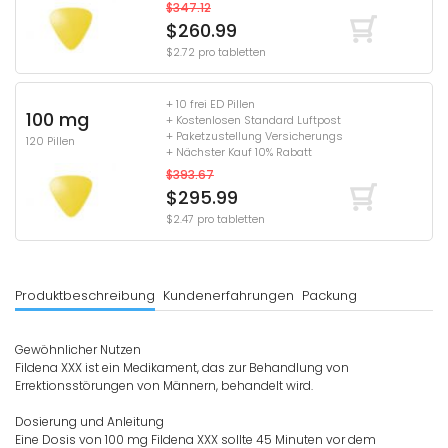
$347.12
$260.99
$2.72 pro tabletten
+ 10 frei ED Pillen
100 mg
+ Kostenlosen Standard Luftpost
+ Paketzustellung Versicherungs
120 Pillen
+ Nächster Kauf 10% Rabatt
$393.67
$295.99
$2.47 pro tabletten
Produktbeschreibung
Kundenerfahrungen
Packung
Gewöhnlicher Nutzen
Fildena XXX ist ein Medikament, das zur Behandlung von
Errektionsstörungen von Männern, behandelt wird.
Dosierung und Anleitung
Eine Dosis von 100 mg Fildena XXX sollte 45 Minuten vor dem