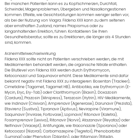
Bei manchen Patienten kann es zu Kopfschmerzen, Durchfall,
Schwindel, Magenproblemen, Übergeben und Nasalkongestionen
kommen. Effekte, wie Gesichtsrötungen kommen weniger selten vor,
als bei der Nutzung von Viagra. Fildena XXX kann zu dem seltenen
aber ernsthaften Zustand, names Priapismus oder zu
langanhaltenden Errektion, führen. Kontaktieren Sie Ihren
Gesundheitsberatur, sollte es zu Errektionen, die länger als 4 Stunden
sind, kommen.
Arzneimittelwechselwirkung
Fildena XXX sollte nicht an Patienten verschrieben werden, die mit
Medikamenten behandelt werden, die organische Nitrate enthalten.
Die Blutlevel von Fildena XXX werden durch Erythromycon,
Ketoconazol und Saquinavor erhöht. Diese Medikamente sind dafür
bekannt negativ mit Fildena XXX zu interagieren: Bosentan (Tracleer);
Cimetidine (Tagamet, Tagamet HB); Antibiotika, wie Erythromycin (E-
Mycin, Eryc, Ery-Tab) oderr Clarithromycin (Biaxin); Doxazosin
(Cardura), Prazosin (Minipress), Terazosin (Hytrin); HIV-Medikamente,
wie Indinavir (Crixivan), Amprenavir (Agenerase), Darunavir (Prezista),
Efavirenz (Sustiva), Tipranavir (Aptivus), Nevirapine (Viramune),
Saquinavir (Invirase, Fortovase), Lopinavir/ Ritonavir (Kaletra),
Fosamprenavir (Lexiva), Ritonavir (Norvir), Atazanavir (Reyataz) oder
Nelfinavir (Viracept); Antifungale, wie Itraconazole (Sporanox) oder
Ketocoazol (Nizoral); Carbamazepine (Tegretol), Phenobarbital
(Luminal) oder Phenytoin (Dilantin); oder Rifampin (Rifadin,