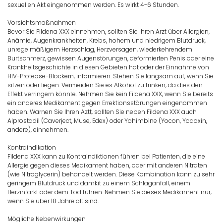
sexuellen Akt eingenommen werden. Es wirkt 4-6 Stunden.
Vorsichtsmaßnahmen
Bevor Sie Fildena XXX einnehmen, sollten Sie Ihren Arzt über Allergien,
Anämie, Augenkrankheiten, Krebs, hohem und niedrigem Blutdruck,
unregelmäßigem Herzschlag, Herzversagen, wiederkehrendem
Burtschmerz, gewissen Augenstörungen, deformierten Penis oder eine
Krankheitsgeschichte in diesen Gebieten hat oder der Einnahme von
HIV-Protease-Blockern, informieren. Stehen Sie langsam auf, wenn Sie
sitzen oder liegen. Vermeiden Sie es Alkohol zu trinken, da dies den
Effekt verringern könnte. Nehmen Sie kein Fildena XXX, wenn Sie bereits
ein anderes Medikament gegen Errektionsstörungen eingenommen
haben. Warnen Sie Ihren Aztt, sollten Sie neben Fildena XXX auch
Alprostadil (Caverject, Muse, Edex) oder Yohimbine (Yocon, Yodoxin,
andere), einnehmen.
Kontraindikation
Fildena XXX kann zu Kontraindiktionen führen bei Patienten, die eine
Allergie gegen dieses Medikament haben, oder mit anderen Nitraten
(wie Nitroglycerin) behandelt werden. Diese Kombination kann zu sehr
geringem Blutdruck und damkit zu einem Schlaganfall, einem
Herzinfarkt oder dem Tod führen. Nehmen Sie dieses Medikament nur,
wenn Sie über 18 Jahre alt sind.
Mögliche Nebenwirkungen