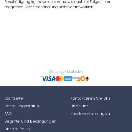
Beschädigung irgendwelcher Art, sowie auch für Folgen Ihrer
möglichen Selbstbehandlung nicht verantwortlich.
Zahlungs- Methoden
Startseite
Kontaktieren Sie Uns
Bestellungsstatus
Über Uns
FAQ
Kundenerfahrungen
Begriffe Und Bedingungen
Unsere Politik