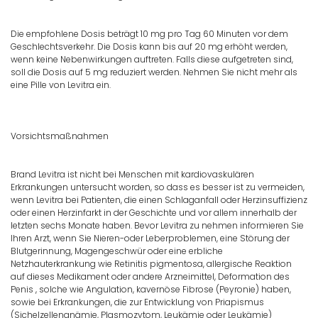
Die empfohlene Dosis beträgt 10 mg pro Tag 60 Minuten vor dem
Geschlechtsverkehr. Die Dosis kann bis auf 20 mg erhöht werden,
wenn keine Nebenwirkungen auftreten. Falls diese aufgetreten sind,
soll die Dosis auf 5 mg reduziert werden. Nehmen Sie nicht mehr als
eine Pille von Levitra ein.
Vorsichtsmaßnahmen
Brand Levitra ist nicht bei Menschen mit kardiovaskulären
Erkrankungen untersucht worden, so dass es besser ist zu vermeiden,
wenn Levitra bei Patienten, die einen Schlaganfall oder Herzinsuffizienz
oder einen Herzinfarkt in der Geschichte und vor allem innerhalb der
letzten sechs Monate haben. Bevor Levitra zu nehmen informieren Sie
Ihren Arzt, wenn Sie Nieren-oder Leberproblemen, eine Störung der
Blutgerinnung, Magengeschwür oder eine erbliche
Netzhauterkrankung wie Retinitis pigmentosa, allergische Reaktion
auf dieses Medikament oder andere Arzneimittel, Deformation des
Penis , solche wie Angulation, kavernöse Fibrose (Peyronie) haben,
sowie bei Erkrankungen, die zur Entwicklung von Priapismus
(Sichelzellenanämie, Plasmozytom, Leukämie oder Leukämie)