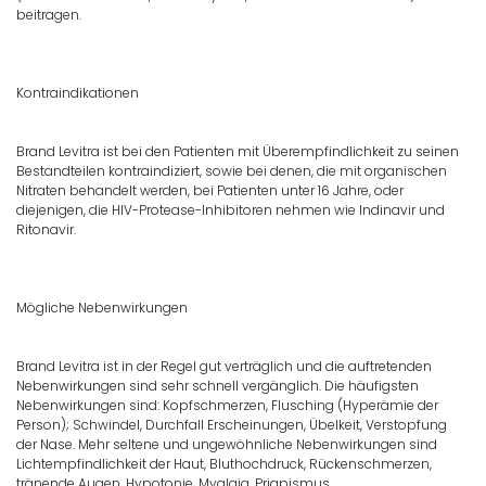
beitragen.
Kontraindikationen
Brand Levitra ist bei den Patienten mit Überempfindlichkeit zu seinen
Bestandteilen kontraindiziert, sowie bei denen, die mit organischen
Nitraten behandelt werden, bei Patienten unter 16 Jahre, oder
diejenigen, die HIV-Protease-Inhibitoren nehmen wie Indinavir und
Ritonavir.
Mögliche Nebenwirkungen
Brand Levitra ist in der Regel gut verträglich und die auftretenden
Nebenwirkungen sind sehr schnell vergänglich. Die häufigsten
Nebenwirkungen sind: Kopfschmerzen, Flusching (Hyperämie der
Person); Schwindel, Durchfall Erscheinungen, Übelkeit, Verstopfung
der Nase. Mehr seltene und ungewöhnliche Nebenwirkungen sind
Lichtempfindlichkeit der Haut, Bluthochdruck, Rückenschmerzen,
tränende Augen, Hypotonie, Myalgia, Priapismus.