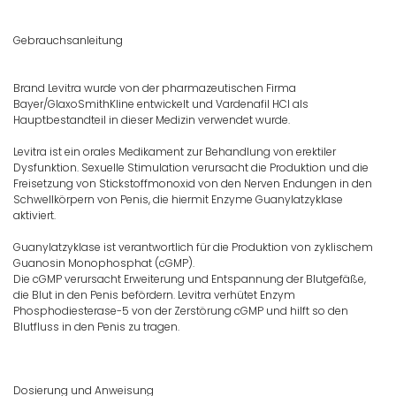
Gebrauchsanleitung
Brand Levitra wurde von der pharmazeutischen Firma
Bayer/GlaxoSmithKline entwickelt und Vardenafil HCl als
Hauptbestandteil in dieser Medizin verwendet wurde.
Levitra ist ein orales Medikament zur Behandlung von erektiler
Dysfunktion. Sexuelle Stimulation verursacht die Produktion und die
Freisetzung von Stickstoffmonoxid von den Nerven Endungen in den
Schwellkörpern von Penis, die hiermit Enzyme Guanylatzyklase
aktiviert.
Guanylatzyklase ist verantwortlich für die Produktion von zyklischem
Guanosin Monophosphat (cGMP).
Die cGMP verursacht Erweiterung und Entspannung der Blutgefäße,
die Blut in den Penis befördern. Levitra verhütet Enzym
Phosphodiesterase-5 von der Zerstörung cGMP und hilft so den
Blutfluss in den Penis zu tragen.
Dosierung und Anweisung