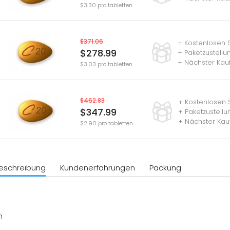
$3.30 pro tabletten
$371.06
+ Kostenlosen 
$278.99
+ Paketzustell
+ Nächster Kau
$3.03 pro tabletten
$462.83
+ Kostenlosen 
$347.99
+ Paketzustell
+ Nächster Kau
$2.90 pro tabletten
eschreibung
Kundenerfahrungen
Packung
h