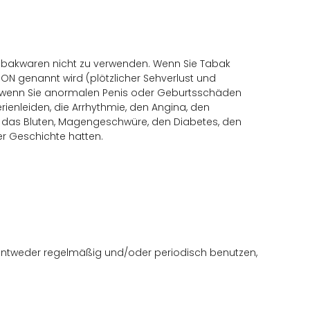
, Tabakwaren nicht zu verwenden. Wenn Sie Tabak
ON genannt wird (plötzlicher Sehverlust und
en, wenn Sie anormalen Penis oder Geburtsschäden
ienleiden, die Arrhythmie, den Angina, den
 , das Bluten, Magengeschwüre, den Diabetes, den
der Geschichte hatten.
s, entweder regelmäßig und/oder periodisch benutzen,