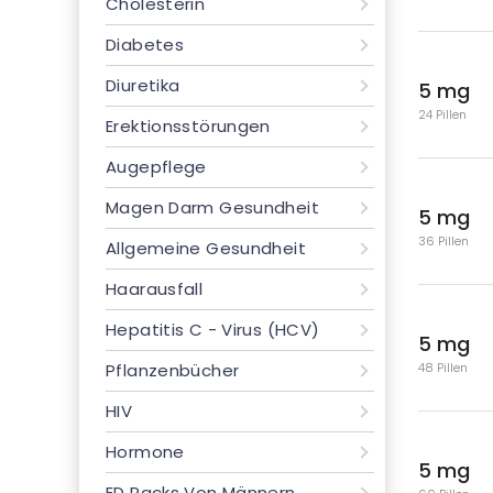
Cholesterin
Diabetes
Diuretika
5 mg
24 Pillen
Erektionsstörungen
Augepflege
Magen Darm Gesundheit
5 mg
36 Pillen
Allgemeine Gesundheit
Haarausfall
Hepatitis C - Virus (HCV)
5 mg
48 Pillen
Pflanzenbücher
HIV
Hormone
5 mg
ED Packs Von Männern