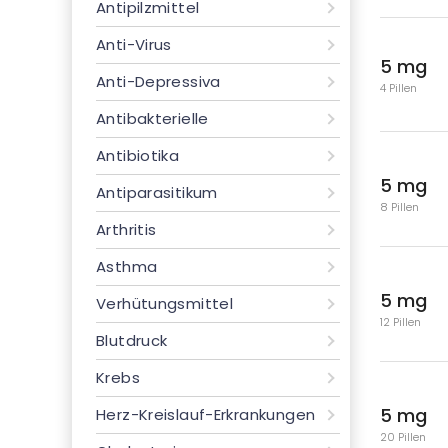
Antipilzmittel
Anti-Virus
5 mg
Anti-Depressiva
4 Pillen
Antibakterielle
Antibiotika
5 mg
Antiparasitikum
8 Pillen
Arthritis
Asthma
5 mg
Verhütungsmittel
12 Pillen
Blutdruck
Krebs
5 mg
Herz-Kreislauf-Erkrankungen
20 Pillen