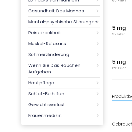
60 Pillen
Gesundheit Des Mannes
Mental-psychische Störungen
5 mg
Reisekrankheit
92 Pillen
Muskel-Relaxans
Schmerzlinderung
5 mg
Wenn Sie Das Rauchen
120 Pillen
Aufgeben
Hautpflege
Schlaf-Beihilfen
Produktb
Gewichtsverlust
Frauenmedizin
Gebrauc