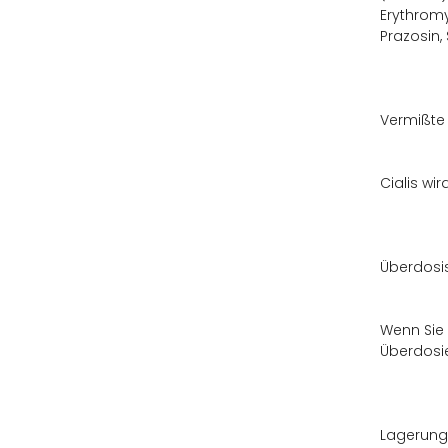
Erythromy
Prazosin, 
Vermißte
Cialis wi
Überdosi
Wenn Sie 
Überdosie
Lagerung