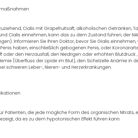
tsmaßnahmen
rzuziehend, Cialis mit Grapefruitsaft, alkoholischen Getränken
nd Cialis einnehmen, kann das zu dem Zustand führen, der NAI
gen). Informieren Sie Ihren Doktor, bevor Sie Gialis einnehm
enis haben, einschließlich gebogenen Penis, oder Koronararter
ff oder den Herzausfall, den Niedrigen oder erhöhten Blutdruck
demie (Überfluss der Lipide im Blut), den Sichelzelle Anämie in 
bei schweren Leber-, Nieren- und Herzerkrankungen.
ikationen
t für Patienten, die jede mögliche Form des organischen Nitrat
ezeigt, da es zu dem hypotonischen Effekt führen kann.