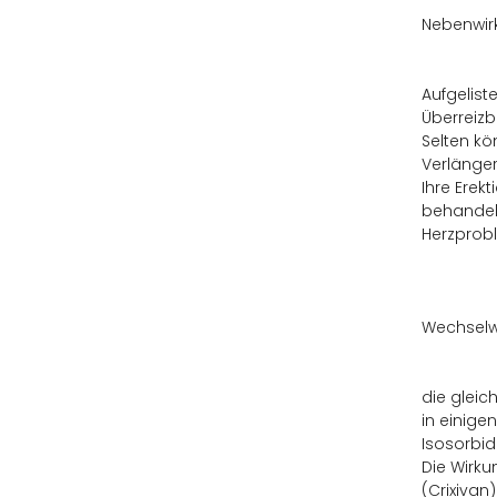
Nebenwir
Aufgelist
Überreizb
Selten kö
Verlänger
Ihre Erekt
behandel
Herzprobl
Wechselw
die gleic
in einigen
Isosorbid
Die Wirku
(Crixivan)