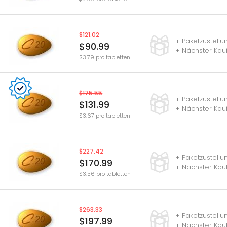
$121.02
+ Paketzustell
$90.99
+ Nächster Kau
$3.79 pro tabletten
$175.55
+ Paketzustell
$131.99
+ Nächster Kau
$3.67 pro tabletten
$227.42
+ Paketzustell
$170.99
+ Nächster Kau
$3.56 pro tabletten
$263.33
+ Paketzustell
$197.99
+ Nächster Kau