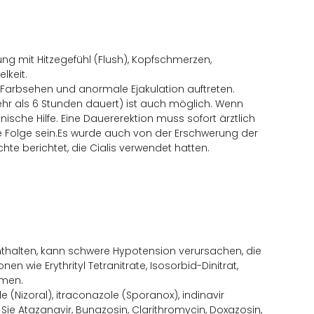
ung mit Hitzegefühl (Flush), Kopfschmerzen,
lkeit.
Farbsehen und anormale Ejakulation auftreten.
ehr als 6 Stunden dauert) ist auch möglich. Wenn
inische Hilfe. Eine Dauererektion muss sofort ärztlich
Folge sein.Es wurde auch von der Erschwerung der
te berichtet, die Cialis verwendet hatten.
nthalten, kann schwere Hypotension verursachen, die
nen wie Erythrityl Tetranitrate, Isosorbid-Dinitrat,
hmen.
 (Nizoral), itraconazole (Sporanox), indinavir
n Sie Atazanavir, Bunazosin, Clarithromycin, Doxazosin,