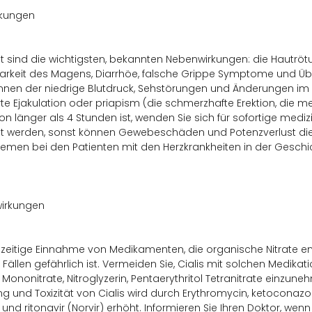
kungen
et sind die wichtigsten, bekannten Nebenwirkungen: die Hautröt
arkeit des Magens, Diarrhöe, falsche Grippe Symptome und Übe
nnen der niedrige Blutdruck, Sehstörungen und Änderungen im 
te Ejakulation oder priapism (die schmerzhafte Erektion, die m
ion länger als 4 Stunden ist, wenden Sie sich für sofortige mediz
t werden, sonst können Gewebeschäden und Potenzverlust die 
emen bei den Patienten mit den Herzkrankheiten in der Geschich
irkungen
hzeitige Einnahme von Medikamenten, die organische Nitrate e
 Fällen gefährlich ist. Vermeiden Sie, Cialis mit solchen Medikatio
 Mononitrate, Nitroglyzerin, Pentaerythritol Tetranitrate einzune
ng und Toxizität von Cialis wird durch Erythromycin, ketoconazole
 und ritonavir (Norvir) erhöht. Informieren Sie Ihren Doktor, wen