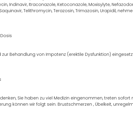
cin, Indinavir, Itraconazole, Ketoconazole, Moxisylyte, Nefazod
Saquinavir, Telithromycin, Terazosin, Trimazosin, Urapidil, nehmen
 Dosis
rd zur Behandlung von Impotenz (erektile Dysfunktion) eingese
s
denken, Sie haben zu viel Medizin eingenommen, treten sofort 
rung können wir folgt sein: Brustschmerzen , Übelkeit, unreg