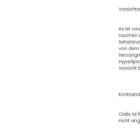
Vorsich
es ist vo
rauchen u
Sehstörun
von dem P
Herzangri
Hyperlipi
Vorsicht 
Kontraind
Cialis is
nicht ang