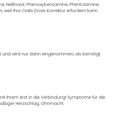
one, Nelfinavir, Phenoxybenzamine, Phentolamine,
, weil Ihre Cialis Dosis Korrektur erfordern kann.
tzt und wird nur dann eingenommen, als benötigt.
mit Ihrem Arzt in die Verbindung! Symptome für die
elmäßiger Herzschlag, Ohnmacht