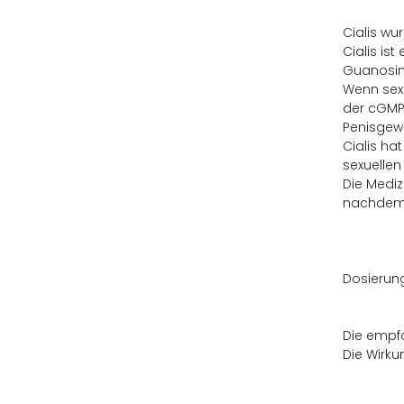
Cialis wu
Cialis is
Guanosi
Wenn sexu
der cGMP 
Penisgewe
Cialis ha
sexuellen 
Die Mediz
nachdem 
Dosierun
Die empfo
Die Wirku