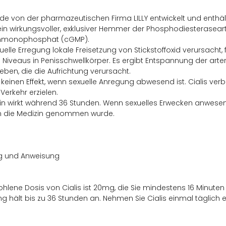
rde von der pharmazeutischen Firma LILLY entwickelt und enthält
t ein wirkungsvoller, exklusiver Hemmer der Phosphodiesteraseart 
nmonophosphat (cGMP).
elle Erregung lokale Freisetzung von Stickstoffoxid verursacht
Niveaus in Penisschwellkörper. Es ergibt Entspannung der arter
ben, die die Aufrichtung verursacht.
t keinen Effekt, wenn sexuelle Anregung abwesend ist. Cialis ver
Verkehr erzielen.
in wirkt während 36 Stunden. Wenn sexuelles Erwecken anwesend 
die Medizin genommen wurde.
g und Anweisung
hlene Dosis von Cialis ist 20mg, die Sie mindestens 16 Minut
ng hält bis zu 36 Stunden an. Nehmen Sie Cialis einmal täglich 