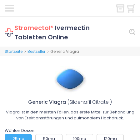
Stromectol®
Ivermectin
Tabletten Online
Startseite
Bestseller
Generic Viagra
>
>
Generic Viagra
(Sildenafil Citrate )
Viagra ist in den meisten Fällen, das erste Mittel zur Behandlung
von Erektionsstörungen und pulmonalem Hochdruck.
Wählen Dosen:
25mg
50mg
100mg
120mg