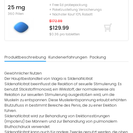
+ Free Ed probepackung
25 mg
+ Paketzustellung Versicherungs
360 Pillen
+ Nächster Kauf 10% Rabatt
$172.89
$129.99
$0.36 pro tabletten
Produktbeschreibung
Kundenerfahrungen
Packung
Gewöhnlicher Nutzen
Der Hauptbestandteil von Viagra is Sildenafilcitrat
Sildenafilcitrat beeinflusst die Reaktion of sexuelle Stimulierung. Es
benutzt Stickstoffmonoxid, ein Wirkstoff, der normalerweise als
Rekation zur sexuellen Stimulierung ausgestoßen wird, um die
Muskeln zu entspannen. Diese Muskelentspannung erlaubt erhöhten
Blutzufluss in bestimmt Bereiche des Penis, die zu einer Erektion
führen.
Sildenafilcitrat wird zur Behandlung von Erektionsstörungen
(Impotenz) bei Männern und zur Behandlung von pulmonalem
Bluthochdruck verwendet.
Sildenafilcitrat kann auch für andere Zwecke genutzt werden, die oben