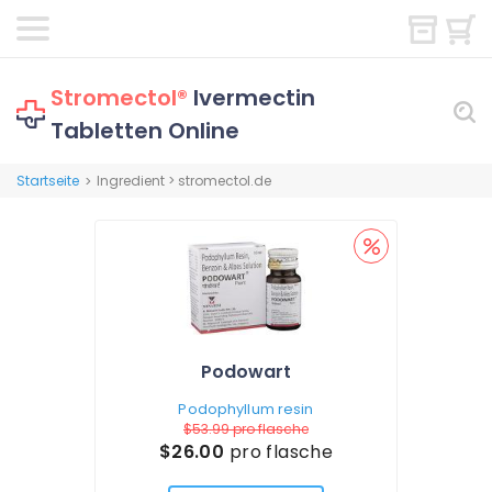
Stromectol®
Ivermectin
Tabletten Online
Startseite
Ingredient > stromectol.de
>
Podowart
Podophyllum resin
$53.99
pro flasche
$26.00
pro flasche