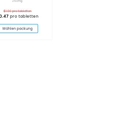
250mg
$1.00
pro tabletten
0.47
pro tabletten
Wählen packung