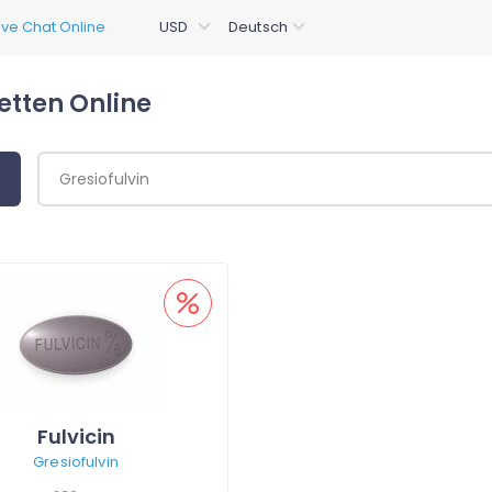
etten Online
Fulvicin
Gresiofulvin