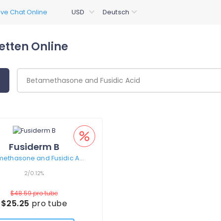
etten Online
Fusiderm B
Betamethasone and Fusidic Acid
2/0.12%
$48.59
pro tube
$25.25
pro tube