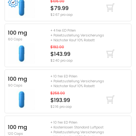
$106.00
$79.99
$2.67 pro cap
+ 4 frei ED Pillen
100 mg
+ Paketzustellung Versicherungs
60 Caps
+ Nächster Kauf 10% Rabatt
$192.00
$143.99
$2.40 pro cap
+ 10 frei ED Pillen
100 mg
+ Paketzustellung Versicherungs
90 Caps
+ Nächster Kauf 10% Rabatt
$258.00
$193.99
$2.16 pro cap
+ 10 frei ED Pillen
100 mg
+ Kostenlosen Standard Luftpost
+ Paketzustellung Versicherungs
120 Caps