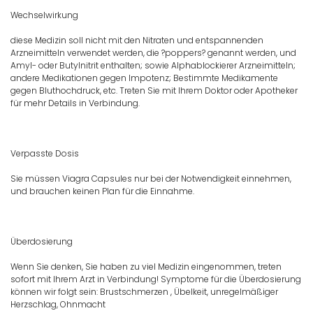
Wechselwirkung
diese Medizin soll nicht mit den Nitraten und entspannenden
Arzneimitteln verwendet werden, die ?poppers? genannt werden, und
Amyl- oder Butylnitrit enthalten; sowie Alphablockierer Arzneimitteln;
andere Medikationen gegen Impotenz; Bestimmte Medikamente
gegen Bluthochdruck, etc. Treten Sie mit Ihrem Doktor oder Apotheker
für mehr Details in Verbindung.
Verpasste Dosis
Sie müssen Viagra Capsules nur bei der Notwendigkeit einnehmen,
und brauchen keinen Plan für die Einnahme.
Überdosierung
Wenn Sie denken, Sie haben zu viel Medizin eingenommen, treten
sofort mit Ihrem Arzt in Verbindung! Symptome für die Überdosierung
können wir folgt sein: Brustschmerzen , Übelkeit, unregelmäßiger
Herzschlag, Ohnmacht