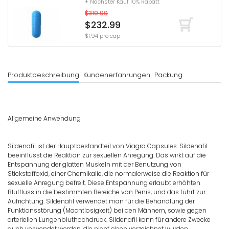
+ Nächster Kauf 10% Rabatt
$310.00
$232.99
$1.94 pro cap
Produktbeschreibung
Kundenerfahrungen
Packung
Allgemeine Anwendung
Sildenafil ist der Hauptbestandteil von Viagra Capsules. Sildenafil
beeinflusst die Reaktion zur sexuellen Anregung. Das wirkt auf die
Entspannung der glatten Muskeln mit der Benutzung von
Stickstoffoxid, einer Chemikalie, die normalerweise die Reaktion für
sexuelle Anregung befreit. Diese Entspannung erlaubt erhöhten
Blutfluss in die bestimmten Bereiche von Penis, und das führt zur
Aufrichtung. Sildenafil verwendet man für die Behandlung der
Funktionsstörung (Machtlosigkeit) bei den Männern, sowie gegen
arteriellen Lungenbluthochdruck. Sildenafil kann für andere Zwecke
auch verwendet werden, die nicht oben verzeichnet wurden.