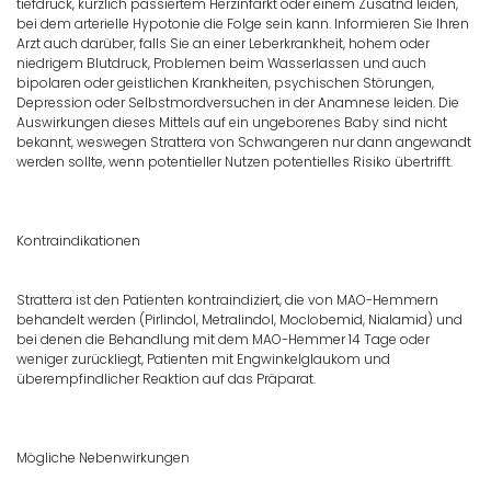
tiefdruck, kürzlich passiertem Herzinfarkt oder einem Zusatnd leiden,
bei dem arterielle Hypotonie die Folge sein kann. Informieren Sie Ihren
Arzt auch darüber, falls Sie an einer Leberkrankheit, hohem oder
niedrigem Blutdruck, Problemen beim Wasserlassen und auch
bipolaren oder geistlichen Krankheiten, psychischen Störungen,
Depression oder Selbstmordversuchen in der Anamnese leiden. Die
Auswirkungen dieses Mittels auf ein ungeborenes Baby sind nicht
bekannt, weswegen Strattera von Schwangeren nur dann angewandt
werden sollte, wenn potentieller Nutzen potentielles Risiko übertrifft.
Kontraindikationen
Strattera ist den Patienten kontraindiziert, die von MAO-Hemmern
behandelt werden (Pirlindol, Metralindol, Moclobemid, Nialamid) und
bei denen die Behandlung mit dem MAO-Hemmer 14 Tage oder
weniger zurückliegt, Patienten mit Engwinkelglaukom und
überempfindlicher Reaktion auf das Präparat.
Mögliche Nebenwirkungen