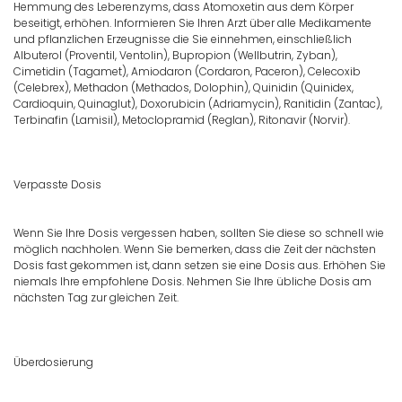
Hemmung des Leberenzyms, dass Atomoxetin aus dem Körper
beseitigt, erhöhen. Informieren Sie Ihren Arzt über alle Medikamente
und pflanzlichen Erzeugnisse die Sie einnehmen, einschließlich
Albuterol (Proventil, Ventolin), Bupropion (Wellbutrin, Zyban),
Cimetidin (Tagamet), Amiodaron (Cordaron, Paceron), Celecoxib
(Celebrex), Methadon (Methados, Dolophin), Quinidin (Quinidex,
Cardioquin, Quinaglut), Doxorubicin (Adriamycin), Ranitidin (Zantac),
Terbinafin (Lamisil), Metoclopramid (Reglan), Ritonavir (Norvir).
Verpasste Dosis
Wenn Sie Ihre Dosis vergessen haben, sollten Sie diese so schnell wie
möglich nachholen. Wenn Sie bemerken, dass die Zeit der nächsten
Dosis fast gekommen ist, dann setzen sie eine Dosis aus. Erhöhen Sie
niemals Ihre empfohlene Dosis. Nehmen Sie Ihre übliche Dosis am
nächsten Tag zur gleichen Zeit.
Überdosierung