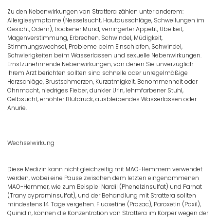
Zu den Nebenwirkungen von Strattera zählen unter anderem:
Allergiesymptome (Nesselsucht, Hautausschläge, Schwellungen im
Gesicht, Ödem), trockener Mund, verringerter Appetit, Übelkeit,
Magenverstimmung, Erbrechen, Schwindel, Müdigkeit,
Stimmungswechsel, Probleme beim Einschlafen, Schwindel,
Schwierigkeiten beim Wasserlassen und sexuelle Nebenwirkungen.
Ernstzunehmende Nebenwirkungen, von denen Sie unverzüglich
Ihrem Arzt berichten sollten sind schnelle oder unregelmäßige
Herzschläge, Brustschmerzen, Kurzatmigkeit, Benommenheit oder
Ohnmacht, niedriges Fieber, dunkler Urin, lehmfarbener Stuhl,
Gelbsucht, erhöhter Blutdruck, ausbleibendes Wasserlassen oder
Anurie.
Wechselwirkung
Diese Medizin kann nicht gleichzeitig mit MAO-Hemmern verwendet
werden, wobei eine Pause zwischen dem letzten eingenommenen
MAO-Hemmer, wie zum Beispiel Nardil (Phenelzinsulfat) und Parnat
(Tranylcyprominsulfat), und der Behandlung mit Strattera sollten
mindestens 14 Tage vergehen. Fluoxetine (Prozac), Paroxetin (Paxil),
Quinidin, können die Konzentration von Strattera im Körper wegen der