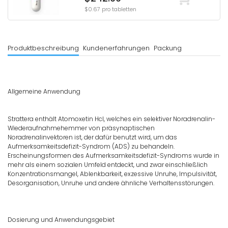
$0.67 pro tabletten
Produktbeschreibung
Kundenerfahrungen
Packung
Allgemeine Anwendung
Strattera enthält Atomoxetin Hcl, welches ein selektiver Noradrenalin-
Wiederaufnahmehemmer von präsynaptischen
Noradrenalinvektoren ist, der dafür benutzt wird, um das
Aufmerksamkeitsdefizit-Syndrom (ADS) zu behandeln.
Erscheinungsformen des Aufmerksamkeitsdefizit-Syndroms wurde in
mehr als einem sozialen Umfeld entdeckt, und zwar einschließlich
Konzentrationsmangel, Ablenkbarkeit, exzessive Unruhe, Impulsivität,
Desorganisation, Unruhe und andere ähnliche Verhaltensstörungen.
Dosierung und Anwendungsgebiet