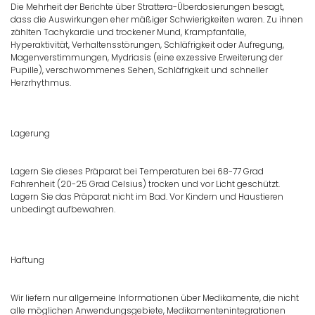
Die Mehrheit der Berichte über Strattera-Überdosierungen besagt,
dass die Auswirkungen eher mäßiger Schwierigkeiten waren. Zu ihnen
zählten Tachykardie und trockener Mund, Krampfanfälle,
Hyperaktivität, Verhaltensstörungen, Schläfrigkeit oder Aufregung,
Magenverstimmungen, Mydriasis (eine exzessive Erweiterung der
Pupille), verschwommenes Sehen, Schläfrigkeit und schneller
Herzrhythmus.
Lagerung
Lagern Sie dieses Präparat bei Temperaturen bei 68-77 Grad
Fahrenheit (20-25 Grad Celsius) trocken und vor Licht geschützt.
Lagern Sie das Präparat nicht im Bad. Vor Kindern und Haustieren
unbedingt aufbewahren.
Haftung
Wir liefern nur allgemeine Informationen über Medikamente, die nicht
alle möglichen Anwendungsgebiete, Medikamentenintegrationen