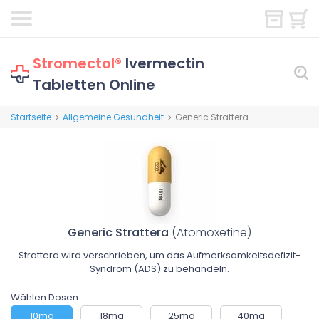
Stromectol®
Ivermectin
Tabletten Online
Startseite
Allgemeine Gesundheit
Generic Strattera
>
>
Generic Strattera
(Atomoxetine)
Strattera wird verschrieben, um das Aufmerksamkeitsdefizit-
Syndrom (ADS) zu behandeln.
Wählen Dosen:
10mg
18mg
25mg
40mg