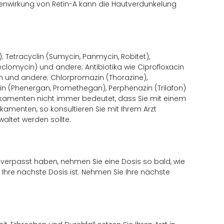
benwirkung von Retin-A kann die Hautverdunkelung
; Tetracyclin (Sumycin, Panmycin, Robitet),
eclomycin) und andere; Antibiotika wie Ciprofloxacin
rim und andere; Chlorpromazin (Thorazine),
zin (Phenergan, Promethegan), Perphenazin (Trilafon)
ikamenten nicht immer bedeutet, dass Sie mit einem
amenten, so konsultieren Sie mit Ihrem Arzt
altet werden sollte.
 verpasst haben, nehmen Sie eine Dosis so bald, wie
r Ihre nächste Dosis ist. Nehmen Sie Ihre nächste