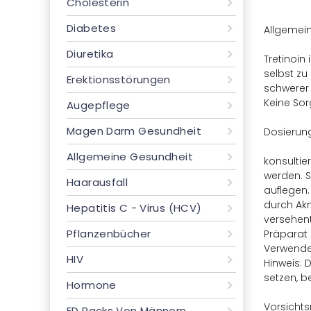
Cholesterin
Diabetes
Allgemei
Diuretika
Tretinoin
selbst zu
Erektionsstörungen
schwerer 
Keine Sor
Augepflege
Magen Darm Gesundheit
Dosierung
Allgemeine Gesundheit
konsultie
werden. S
Haarausfall
auflegen.
durch Akn
Hepatitis C - Virus (HCV)
versehen
Pflanzenbücher
Präparat 
Verwenden
HIV
Hinweis: 
setzen, be
Hormone
Vorsich
ED Packs Von Männern