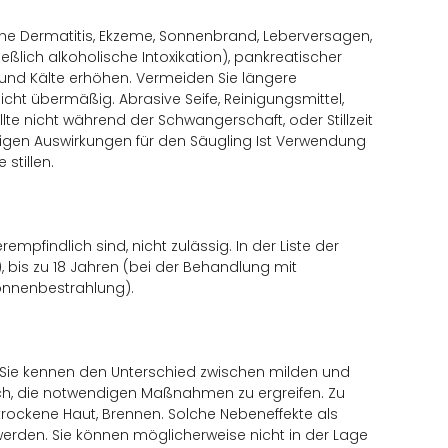
sche Dermatitis, Ekzeme, Sonnenbrand, Leberversagen,
ießlich alkoholische Intoxikation), pankreatischer
 und Kälte erhöhen. Vermeiden Sie längere
cht übermäßig. Abrasive Seife, Reinigungsmittel,
lte nicht während der Schwangerschaft, oder Stillzeit
igen Auswirkungen für den Säugling Ist Verwendung
 stillen.
mpfindlich sind, nicht zulässig. In der Liste der
e), bis zu 18 Jahren (bei der Behandlung mit
onnenbestrahlung).
er, Sie kennen den Unterschied zwischen milden und
ich, die notwendigen Maßnahmen zu ergreifen. Zu
rockene Haut, Brennen. Solche Nebeneffekte als
erden. Sie können möglicherweise nicht in der Lage