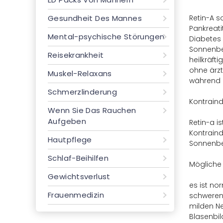
Gesundheit Des Mannes
Retin-A s
Pankreati
Mental-psychische Störungen
Diabetes 
Sonnenbel
Reisekrankheit
heilkräft
ohne ärzt
Muskel-Relaxans
während de
Schmerzlinderung
Kontraind
Wenn Sie Das Rauchen
Aufgeben
Retin-a i
Kontraind
Hautpflege
Sonnenbes
Schlaf-Beihilfen
Mögliche
Gewichtsverlust
es ist no
Frauenmedizin
schweren 
milden Ne
Blasenbil