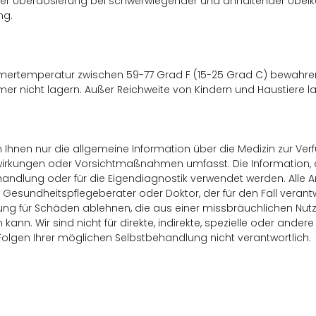
der Überdosierung bei schwerwiegender und anhaltender Übelkeit,
ng.
mertemperatur zwischen 59-77 Grad F (15-25 Grad C) bewahren, 
r nicht lagern. Außer Reichweite von Kindern und Haustiere l
en Ihnen nur die allgemeine Information über die Medizin zur Ve
rkungen oder Vorsichtmaßnahmen umfasst. Die Information, die a
andlung oder für die Eigendiagnostik verwendet werden. Alle 
 Gesundheitspflegeberater oder Doktor, der für den Fall verant
ung für Schäden ablehnen, die aus einer missbräuchlichen Nutz
 kann. Wir sind nicht für direkte, indirekte, spezielle oder ande
Folgen Ihrer möglichen Selbstbehandlung nicht verantwortlich.