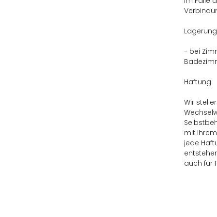
Im Falle 
Verbindu
Lagerung
- bei Zim
Badezimme
Haftung
Wir stell
Wechselwi
Selbstbeh
mit Ihrem
jede Haft
entstehen
auch für 