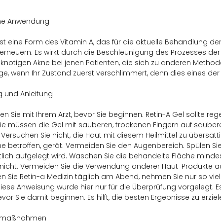
ne Anwendung
 ist eine Form des Vitamin A, das für die aktuelle Behandlung der 
 erneuern. Es wirkt durch die Beschleunigung des Prozesses d
knotigen Akne bei jenen Patienten, die sich zu anderen Method
ge, wenn Ihr Zustand zuerst verschlimmert, denn dies eines der Ze
 und Anleitung
ren Sie mit Ihrem Arzt, bevor Sie beginnen. Retin-A Gel sollte
ie müssen die Gel mit sauberen, trockenen Fingern auf sauber
 Versuchen Sie nicht, die Haut mit diesem Heilmittel zu übersätti
e betroffen, gerät. Vermeiden Sie den Augenbereich. Spülen Sie
tlich aufgelegt wird. Waschen Sie die behandelte Fläche min
nicht. Vermeiden Sie die Verwendung anderer Haut-Produkte a
 Sie Retin-a Medizin täglich am Abend, nehmen Sie nur so viel
Diese Anweisung wurde hier nur für die Überprüfung vorgelegt. Es
vor Sie damit beginnen. Es hilft, die besten Ergebnisse zu erziel
tsmaßnahmen