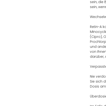
sein, die
sein, wen
Wechselw
Retin-A k
Minocycli
(Cipro), 
Prochlorp
und ander
von Ihnen
darüber, 
Verpasst
Nie verdo
Sie sich 
Dosis am 
Überdosi