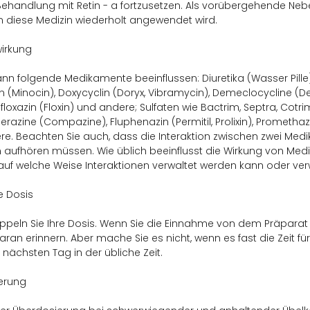
 Behandlung mit Retin - a fortzusetzen. Als vorübergehende Ne
n diese Medizin wiederholt angewendet wird.
irkung
ann folgende Medikamente beeinflussen: Diuretika (Wasser Pille)
n (Minocin), Doxycyclin (Doryx, Vibramycin), Demeclocycline (D
Ofloxazin (Floxin) und andere; Sulfaten wie Bactrim, Septra, Cot
erazine (Compazine), Fluphenazin (Permitil, Prolixin), Prometha
e. Beachten Sie auch, dass die Interaktion zwischen zwei Med
 aufhören müssen. Wie üblich beeinflusst die Wirkung von Medik
auf welche Weise Interaktionen verwaltet werden kann oder verw
e Dosis
ppeln Sie Ihre Dosis. Wenn Sie die Einnahme von dem Präparat
daran erinnern. Aber mache Sie es nicht, wenn es fast die Zeit fü
nächsten Tag in der übliche Zeit.
erung