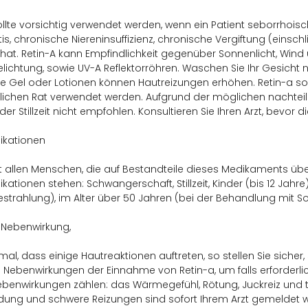
ollte vorsichtig verwendet werden, wenn ein Patient seborrhoi
tis, chronische Niereninsuffizienz, chronische Vergiftung (einschl
hat. Retin-A kann Empfindlichkeit gegenüber Sonnenlicht, Wind
ichtung, sowie UV-A Reflektorröhren. Waschen Sie Ihr Gesicht ni
ige Gel oder Lotionen können Hautreizungen erhöhen. Retin-a sol
lichen Rat verwendet werden. Aufgrund der möglichen nachteil
r Stillzeit nicht empfohlen. Konsultieren Sie Ihren Arzt, bevor die
ikationen
st allen Menschen, die auf Bestandteile dieses Medikaments übere
ikationen stehen: Schwangerschaft, Stillzeit, Kinder (bis 12 Jahr
trahlung), im Alter über 50 Jahren (bei der Behandlung mit S
 Nebenwirkung,
rmal, dass einige Hautreaktionen auftreten, so stellen Sie sich
Nebenwirkungen der Einnahme von Retin-a, um falls erforderl
benwirkungen zählen: das Wärmegefühl, Rötung, Juckreiz und t
dung und schwere Reizungen sind sofort Ihrem Arzt gemeldet w