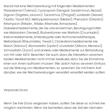
Nizoral hat eine Wechselwirkung mit folgenden Medikamenten:
Paracetamol (Tylenol); Cyclosporin (Gengraf, Sandimmun, Neoral);
Digoxin (Digitalis, Lanoxin); Tacrolimus ((Prograf); Loratadin (Alavert,
Claritin, Tavist ND); Methylprednisolon (Medrol); Phenytoin (Dilantin);
Rifampicin (Rifadin , Rifater, Rifamate, Rimactane);
Diabetesmedikamente, die Sie oral einnehmen, Beruhigungsmittel
wie Midazolam (Versed), Blutverdünner wie Warfarin (Coumadin);
Krebsmedikamente, Antibabypille oder Hormonersatztherapie,
Methotrexat (Rheumatrex, Trexall ); Cholesterinmedikamente wie
Niacin (Advicor), Atorvastatin (Lipitor), Lovastatin (Altocor, Mevacor),
Simvastatin (Zocor) und andere, oder Medikamente zur Behandlung
von HIV oder AIDS. Beachten Sie auch, dass die Interaktion zwischen
beiden Medikamenten nicht immer bedeutet, dass Sie die Einnahme
einer von ihnen aufhören müssen. Wie üblich hat es sie einen Einfluss
auf die Wirkung von Medikamenten, so sprechen Sie mit Ihrem Arzt
darüber, wie die Wechselwirkungen verwaltet verwaltet werden sollten.
Verpasste Dosis
Wenn Sie Ihre Dosis vergessen haben, sollten Sie diese so schnell wie
möglich nachholen. Wenn Sie bemerken, dass die Zeit der nächsten