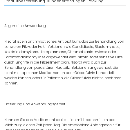
Produktbeschreibung
Kundenerfahrungen
Packung
Allgemeine Anwendung
Nizoral ist ein antimykotisches Antibiotikum, das zur Behandlung von
schweren Pilz-oder Hefeinfektionen wie Candidiasis, Blastomykose,
Kokzidioidomykose, Histoplasmose, Chromoblastomykose oder
Parakokzidioidomykose angewendet wird. Nizoral tötet sensitive Pilze
durch Eingriffe in die Pilzzellmembran. Nizoral wird auch zur
Behandlung von parasitären Hautpilzinfektionen angewendet, die
nicht mit topischen Medikamenten oder Griseofulvin behandelt
werden können, oder für Patienten, die Griseofulvin nicht einnehmen
können.
Dosierung und Anwendungsgebiet
Nehmen Sie das Medikament oral zu sich mit Lebensmitteln oder
Milch zur gleichen Zeit jeden Tag. Die empfohlene Anfangsdosis für