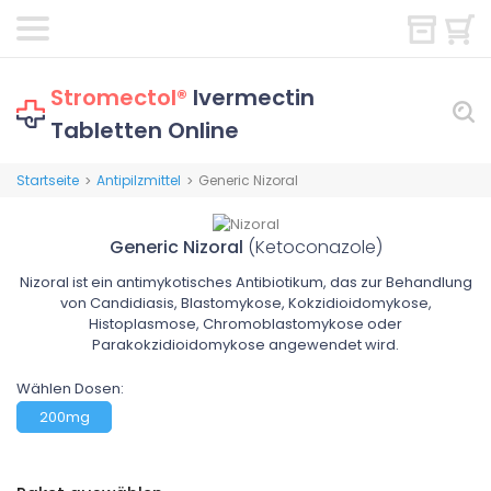
Stromectol®
Ivermectin
Tabletten Online
Startseite
Antipilzmittel
Generic Nizoral
>
>
Generic Nizoral
(Ketoconazole)
Nizoral ist ein antimykotisches Antibiotikum, das zur Behandlung
von Candidiasis, Blastomykose, Kokzidioidomykose,
Histoplasmose, Chromoblastomykose oder
Parakokzidioidomykose angewendet wird.
Wählen Dosen:
200mg