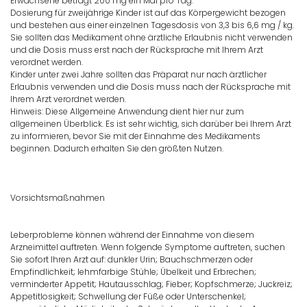
Erwachsene beträgt 200 mg ein Mal pro Tag.
Dosierung für zweijährige Kinder ist auf das Körpergewicht bezogen
und bestehen aus einer einzelnen Tagesdosis von 3,3 bis 6,6 mg / kg.
Sie sollten das Medikament ohne ärztliche Erlaubnis nicht verwenden
und die Dosis muss erst nach der Rücksprache mit Ihrem Arzt
verordnet werden.
Kinder unter zwei Jahre sollten das Präparat nur nach ärztlicher
Erlaubnis verwenden und die Dosis muss nach der Rücksprache mit
Ihrem Arzt verordnet werden.
Hinweis: Diese Allgemeine Anwendung dient hier nur zum
allgemeinen Überblick. Es ist sehr wichtig, sich darüber bei Ihrem Arzt
zu informieren, bevor Sie mit der Einnahme des Medikaments
beginnen. Dadurch erhalten Sie den größten Nutzen.
Vorsichtsmaßnahmen
Leberprobleme können während der Einnahme von diesem
Arzneimittel auftreten. Wenn folgende Symptome auftreten, suchen
Sie sofort Ihren Arzt auf: dunkler Urin; Bauchschmerzen oder
Empfindlichkeit; lehmfarbige Stühle; Übelkeit und Erbrechen;
verminderter Appetit; Hautausschlag; Fieber; Kopfschmerze; Juckreiz;
Appetitlosigkeit; Schwellung der Füße oder Unterschenkel;