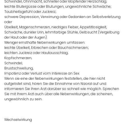
Schwindel, Ohnmacht, schneller oder klopfender Herzschlag;
leichte Blutergüsse oder Blutungen, ungewöhnliche Schwäche;
Taubheitsgefühl oder Juckreiz;
schwere Depression, Verwirrung oder Gedanken an Selbstverletzung
oder
Übelkeit, Magenschmerzen, niedriges Fieber, Appetitlosigkeit,
Schwäche, dunkler Urin, lehmfarbige Stühle, Gelbsucht (Vergelbung
der Haut oder der Augen).
Weniger ernsthafte Nebenwirkungen umfassen:
leichte Übelkeit, Erbrechen oder Bauchschmerzen;
leichten Juckreiz oder Hautausschlag;
Kopfschmerzen;
Schwindel;
Brustschwellung,
Impotenz oder Verlust vom Interesse an Sex
Wenn sie eine der Nebenwirkungen feststellen, die hier nicht
aufgelistet sind, hören Sie die Einnahme von Nizoral auf und
informieren Sie Ihren Arzt darüber so schnell wie möglich. Sprechen
Sie mit Ihrem Arzt auch über alle Nebenwirkungen, die scheinen,
ungewöhnlich zu sein.
Wechselwirkung