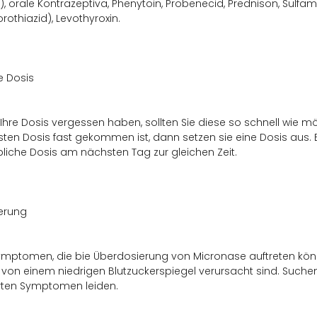
, orale Kontrazeptiva, Phenytoin, Probenecid, Prednison, Sulfam
rothiazid), Levothyroxin.
e Dosis
Ihre Dosis vergessen haben, sollten Sie diese so schnell wie m
ten Dosis fast gekommen ist, dann setzen sie eine Dosis aus.
übliche Dosis am nächsten Tag zur gleichen Zeit.
erung
mptomen, die bie Überdosierung von Micronase auftreten könne
 von einem niedrigen Blutzuckerspiegel verursacht sind. Suchen 
rten Symptomen leiden.