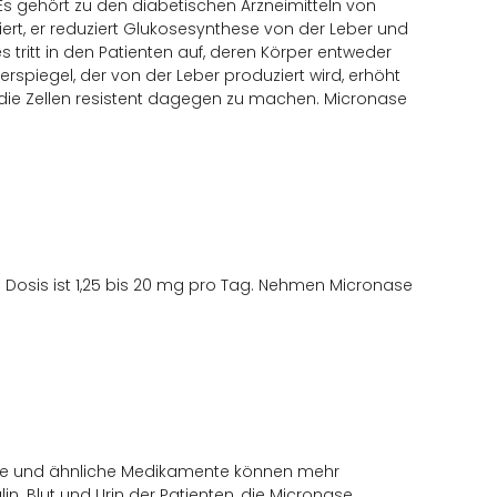
Es gehört zu den diabetischen Arzneimitteln von
iert, er reduziert Glukosesynthese von der Leber und
s tritt in den Patienten auf, deren Körper entweder
kerspiegel, der von der Leber produziert wird, erhöht
die Zellen resistent dagegen zu machen. Micronase
 Dosis ist 1,25 bis 20 mg pro Tag. Nehmen Micronase
nase und ähnliche Medikamente können mehr
n. Blut und Urin der Patienten, die Micronase