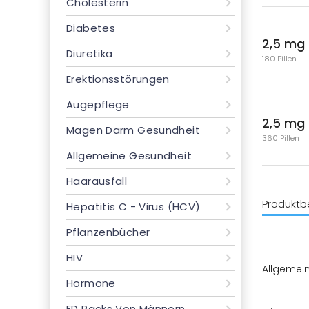
Cholesterin
Diabetes
2,5 mg
Diuretika
180 Pillen
Erektionsstörungen
Augepflege
2,5 mg
Magen Darm Gesundheit
360 Pillen
Allgemeine Gesundheit
Haarausfall
Produktb
Hepatitis C - Virus (HCV)
Pflanzenbücher
HIV
Allgemei
Hormone
ED Packs Von Männern