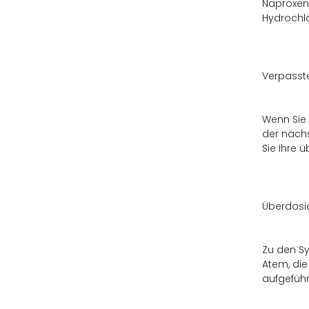
Naproxen)
Hydrochlo
Verpasst
Wenn Sie 
der nächs
Sie Ihre 
Überdosi
Zu den Sy
Atem, die
aufgefüh