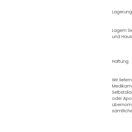
Lagerung
Lagern Si
und Haust
Haftung
Wir liefe
Medikame
Selbstdia
oder Apot
übernomme
sämtliche