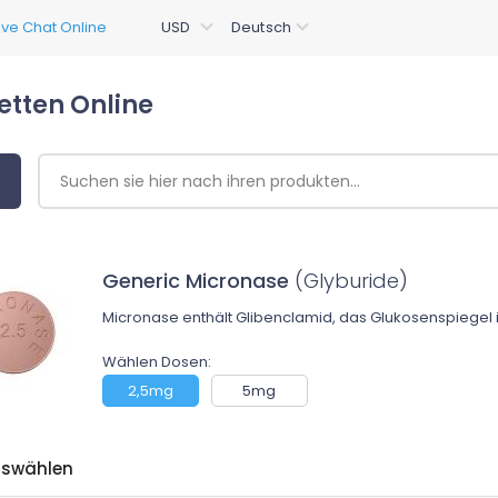
etten Online
Generic Micronase
(Glyburide)
Micronase enthält Glibenclamid, das Glukosenspiegel i
Wählen Dosen:
2,5mg
5mg
uswählen