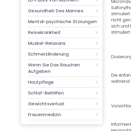
Micronase
Sulfonylh
Gesundheit Des Mannes
stimulier
nicht gen
Mental-psychische Störungen
sich und 
Reisekrankheit
stimulier
Muskel-Relaxans
Schmerzlinderung
Dosierun
Wenn Sie Das Rauchen
Aufgeben
Die Anfan
während d
Hautpflege
Schlaf-Beihilfen
Gewichtsverlust
Vorsich
Frauenmedizin
Informier
Herzprobl