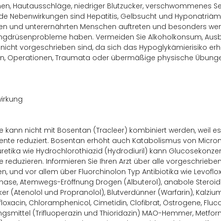
en, Hautausschläge, niedriger Blutzucker, verschwommenes S
de Nebenwirkungen sind Hepatitis, Gelbsucht und Hyponatriämi
n und unterernährten Menschen auftreten und besonders wenn 
ngdrüsenprobleme haben. Vermeiden Sie Alkoholkonsum, Ausbl
 nicht vorgeschrieben sind, da sich das Hypoglykämierisiko erh
nen, Operationen, Traumata oder übermäßige physische Übung
irkung
 kann nicht mit Bosentan (Tracleer) kombiniert werden, weil es
te reduziert. Bosentan erhöht auch Katabolismus von Microna
uretika wie Hydrochlorothiazid (Hydrodiuril) kann Glucosekonze
 reduzieren. Informieren Sie Ihren Arzt über alle vorgeschriebe
, und vor allem über Fluorchinolon Typ Antibiotika wie Levofloxa
nase, Atemwegs-Eröffnung Drogen (Albuterol), anabole Steroide 
er (Atenolol und Propranolol), Blutverdünner (Warfarin), Kalzium
floxacin, Chloramphenicol, Cimetidin, Clofibrat, Östrogene, Fluco
gsmittel (Trifluoperazin und Thioridazin) MAO-Hemmer, Metformi