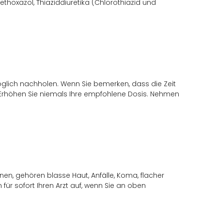
ethoxazol, Thiaziddiuretika (Chlorothiazid und
öglich nachholen. Wenn Sie bemerken, dass die Zeit
 Erhöhen Sie niemals Ihre empfohlene Dosis. Nehmen
n, gehören blasse Haut, Anfälle, Koma, flacher
für sofort Ihren Arzt auf, wenn Sie an oben