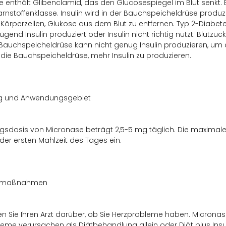
 enthält Glibenclamid, das den Glucosespiegel im Blut senkt. 
arnstoffenklasse. Insulin wird in der Bauchspeicheldrüse produz
t Körperzellen, Glukose aus dem Blut zu entfernen. Typ 2-Diabete
ügend Insulin produziert oder Insulin nicht richtig nutzt. Blutzuc
Bauchspeicheldrüse kann nicht genug Insulin produzieren, um 
t die Bauchspeicheldrüse, mehr Insulin zu produzieren.
g und Anwendungsgebiet
gsdosis von Micronase beträgt 2,5-5 mg täglich. Die maximale
er ersten Mahlzeit des Tages ein.
tsmaßnahmen
en Sie Ihren Arzt darüber, ob Sie Herzprobleme haben. Micro
eme verursachen als Diätbehandlung allein oder Diät plus Insuli