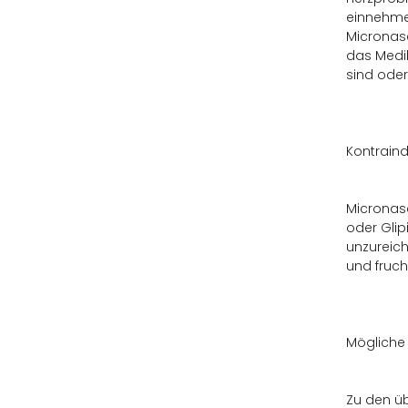
einnehmen
Micronase
das Medik
sind oder 
Kontraind
Micronase
oder Glip
unzureich
und fruch
Mögliche
Zu den üb