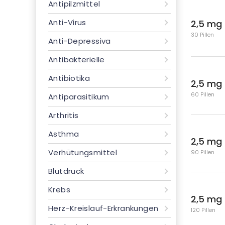
Antipilzmittel
Anti-Virus
2,5 mg
30 Pillen
Anti-Depressiva
Antibakterielle
Antibiotika
2,5 mg
60 Pillen
Antiparasitikum
Arthritis
Asthma
2,5 mg
Verhütungsmittel
90 Pillen
Blutdruck
Krebs
2,5 mg
Herz-Kreislauf-Erkrankungen
120 Pillen