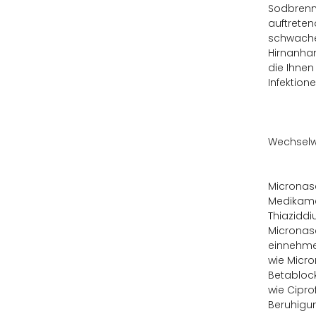
Sodbrenn
auftreten
schwache
Hirnanha
die Ihnen
Infektio
Wechselw
Micronase
Medikamen
Thiaziddi
Micronase
einnehmen
wie Micro
Betablock
wie Cipro
Beruhigun