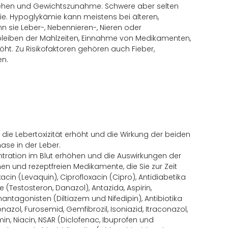
ehen und Gewichtszunahme. Schwere aber selten
e. Hypoglykämie kann meistens bei älteren,
sie Leber-, Nebennieren-, Nieren oder
eiben der Mahlzeiten, Einnahme von Medikamenten,
öht. Zu Risikofaktoren gehören auch Fieber,
en.
 die Lebertoxizität erhöht und die Wirkung der beiden
se in der Leber.
ntration im Blut erhöhen und die Auswirkungen der
nen und rezeptfreien Medikamente, die Sie zur Zeit
cin (Levaquin), Ciprofloxacin (Cipro), Antidiabetika
(Testosteron, Danazol), Antazida, Aspirin,
antagonisten (Diltiazem und Nifedipin), Antibiotika
nazol, Furosemid, Gemfibrozil, Isoniazid, Itraconazol,
n, Niacin, NSAR (Diclofenac, Ibuprofen und