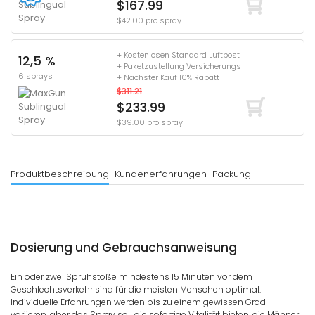
$167.99
$42.00 pro spray
+ Kostenlosen Standard Luftpost
12,5 %
+ Paketzustellung Versicherungs
6 sprays
+ Nächster Kauf 10% Rabatt
$311.21
$233.99
$39.00 pro spray
Produktbeschreibung
Kundenerfahrungen
Packung
Dosierung und Gebrauchsanweisung
Ein oder zwei Sprühstöße mindestens 15 Minuten vor dem
Geschlechtsverkehr sind für die meisten Menschen optimal.
Individuelle Erfahrungen werden bis zu einem gewissen Grad
variieren, aber das Spray soll die sofortige Vitalität bieten, die Männer