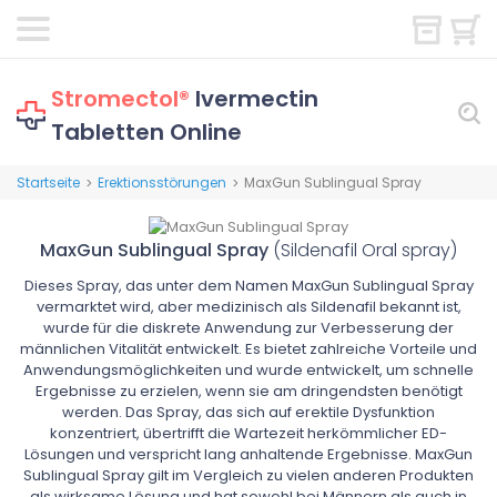
Stromectol®
Ivermectin
Tabletten Online
Startseite
Erektionsstörungen
MaxGun Sublingual Spray
>
>
MaxGun Sublingual Spray
(Sildenafil Oral spray)
Dieses Spray, das unter dem Namen MaxGun Sublingual Spray
vermarktet wird, aber medizinisch als Sildenafil bekannt ist,
wurde für die diskrete Anwendung zur Verbesserung der
männlichen Vitalität entwickelt. Es bietet zahlreiche Vorteile und
Anwendungsmöglichkeiten und wurde entwickelt, um schnelle
Ergebnisse zu erzielen, wenn sie am dringendsten benötigt
werden. Das Spray, das sich auf erektile Dysfunktion
konzentriert, übertrifft die Wartezeit herkömmlicher ED-
Lösungen und verspricht lang anhaltende Ergebnisse. MaxGun
Sublingual Spray gilt im Vergleich zu vielen anderen Produkten
als wirksame Lösung und hat sowohl bei Männern als auch in