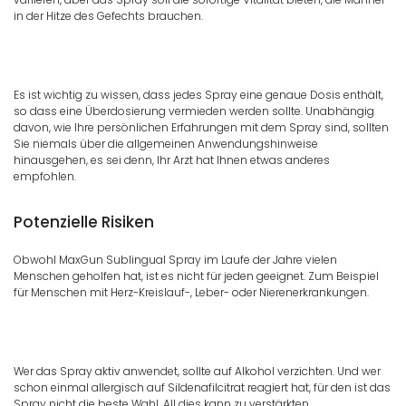
in der Hitze des Gefechts brauchen.
Es ist wichtig zu wissen, dass jedes Spray eine genaue Dosis enthält,
so dass eine Überdosierung vermieden werden sollte. Unabhängig
davon, wie Ihre persönlichen Erfahrungen mit dem Spray sind, sollten
Sie niemals über die allgemeinen Anwendungshinweise
hinausgehen, es sei denn, Ihr Arzt hat Ihnen etwas anderes
empfohlen.
Potenzielle Risiken
Obwohl MaxGun Sublingual Spray im Laufe der Jahre vielen
Menschen geholfen hat, ist es nicht für jeden geeignet. Zum Beispiel
für Menschen mit Herz-Kreislauf-, Leber- oder Nierenerkrankungen.
Wer das Spray aktiv anwendet, sollte auf Alkohol verzichten. Und wer
schon einmal allergisch auf Sildenafilcitrat reagiert hat, für den ist das
Spray nicht die beste Wahl. All dies kann zu verstärkten