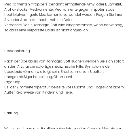
Medikamenten, ?Poppers" genannt, enthaltende Amyl oder Butylnitrit,
Alpha-Blocker Medikamente, Medikamente gegen Impotenz oder
hochblutverringerte Medikamente verwendet werden. Fragen Sie Ihren
Arzt oder Apotheker nach mehrere Details.
Verpasste Dosis Kamagra Soft wird eingenommen, wenn notwendig,
so dass eine verpasste Dosis ist nicht angeblich.
Überdosierung
Nach der Überdosis von Kamagra Soft suchen wenden Sie sich sofort
an den Arzt für die sofortige medizinische Hilfe. Symptome der
Überdosis können wie folgt sein: Brustschmerzen, Übelkeit,
unregelmäßiger Herzschlag, Ohnmacht.
Lagerung
Bei der Zimmertemperatur, beiseite vor Feuchte und Tageslicht lagern.
Außer Reichweite von Kindern und Tiere.
Haftung
Wir stellen Ihnen nur die allgemeine Information über die Medizin zur