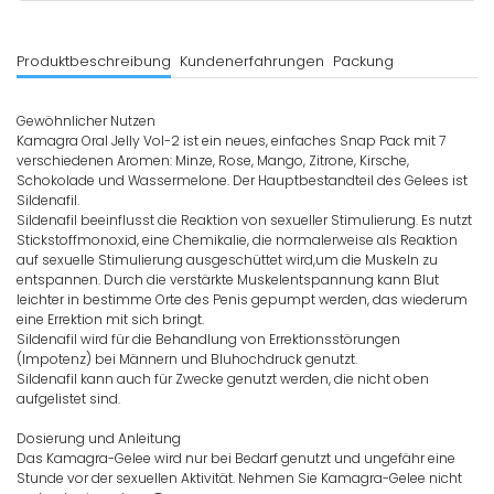
Produktbeschreibung
Kundenerfahrungen
Packung
Gewöhnlicher Nutzen
Kamagra Oral Jelly Vol-2 ist ein neues, einfaches Snap Pack mit 7
verschiedenen Aromen: Minze, Rose, Mango, Zitrone, Kirsche,
Schokolade und Wassermelone. Der Hauptbestandteil des Gelees ist
Sildenafil.
Sildenafil beeinflusst die Reaktion von sexueller Stimulierung. Es nutzt
Stickstoffmonoxid, eine Chemikalie, die normalerweise als Reaktion
auf sexuelle Stimulierung ausgeschüttet wird,um die Muskeln zu
entspannen. Durch die verstärkte Muskelentspannung kann Blut
leichter in bestimme Orte des Penis gepumpt werden, das wiederum
eine Errektion mit sich bringt.
Sildenafil wird für die Behandlung von Errektionsstörungen
(Impotenz) bei Männern und Bluhochdruck genutzt.
Sildenafil kann auch für Zwecke genutzt werden, die nicht oben
aufgelistet sind.
Dosierung und Anleitung
Das Kamagra-Gelee wird nur bei Bedarf genutzt und ungefähr eine
Stunde vor der sexuellen Aktivität. Nehmen Sie Kamagra-Gelee nicht