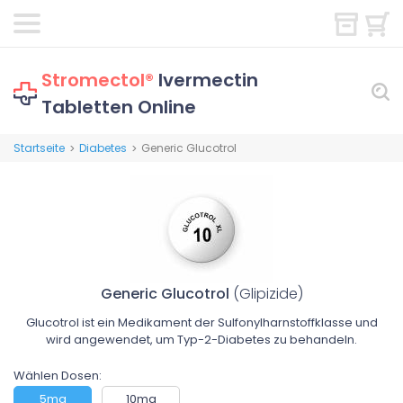
Stromectol®
Ivermectin
Tabletten Online
Startseite
Diabetes
Generic Glucotrol
>
>
Generic Glucotrol
(Glipizide)
Glucotrol ist ein Medikament der Sulfonylharnstoffklasse und
wird angewendet, um Typ-2-Diabetes zu behandeln.
Wählen Dosen:
5mg
10mg