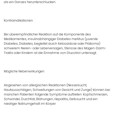
als ein Ganzes herunterschlucken.
Kontraindikationen
Bei überempfindlicher Reaktion auf die Komponente des
Medikamentes, insulinabhängiger Diabetes mellitus (juvenile
Diabetes, Diabetes, begleitet durch Ketoazidose oder Präkoma)
schwerem Nieren- oder Leberversagen, Stenose des Magen-Darm-
Trakts oder Kindern ist die Einnahme von Glucotrol untersagt.
Mögliche Nebenwirkungen
Abgesehen von allergischen Reaktionen (Nesselsucht,
Hautausschlägen, Schwellungen von Gesicht und Zunge) können bei
manchen Patienten folgende Symptome auftreten: Kopfschmerzen,
Schwindel, Durchfall, Blähungen, Hepatitis, Gelbsucht und ein
niedriger Natriumgehalt im Körper.