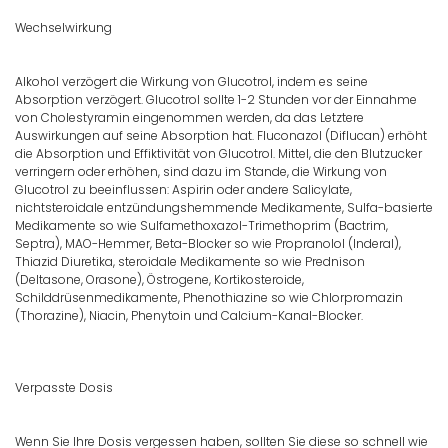
Wechselwirkung
Alkohol verzögert die Wirkung von Glucotrol, indem es seine
Absorption verzögert. Glucotrol sollte 1-2 Stunden vor der Einnahme
von Cholestyramin eingenommen werden, da das Letztere
Auswirkungen auf seine Absorption hat. Fluconazol (Diflucan) erhöht
die Absorption und Effiktivität von Glucotrol. Mittel, die den Blutzucker
verringern oder erhöhen, sind dazu im Stande, die Wirkung von
Glucotrol zu beeinflussen: Aspirin oder andere Salicylate,
nichtsteroidale entzündungshemmende Medikamente, Sulfa-basierte
Medikamente so wie Sulfamethoxazol-Trimethoprim (Bactrim,
Septra), MAO-Hemmer, Beta-Blocker so wie Propranolol (Inderal),
Thiazid Diuretika, steroidale Medikamente so wie Prednison
(Deltasone, Orasone), Östrogene, Kortikosteroide,
Schilddrüsenmedikamente, Phenothiazine so wie Chlorpromazin
(Thorazine), Niacin, Phenytoin und Calcium-Kanal-Blocker.
Verpasste Dosis
Wenn Sie Ihre Dosis vergessen haben, sollten Sie diese so schnell wie