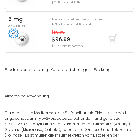
$0.30 pro tabletten
5 mg
+ Paketzustellung Versicherungs
+ Nächster Kauf 10% Rabatt
360 Pillen
$116.00
$96.99
$0.27 pro tabletten
Produktbeschreibung
Kundenerfahrungen
Packung
Allgemeine Anwendung
Glucotrol ist ein Medikament der Sulfonylharnstoffklasse und wird
angewendet, um Typ-2-Diabetes zu behandeln und gehört zur
Klasse von Sulfonylharnstoffen zusammen mit Glimepirid (Amaryl),
Glyburid (Micronase, Diabeta), Tolbutamid (Orinase) und Tolazamid
(Tolinase). Es stimuliert die Insulinsekretion von Betazellen der