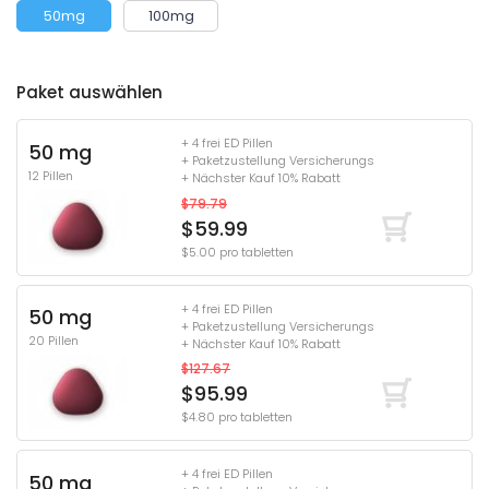
50mg
100mg
Paket auswählen
+ 4 frei ED Pillen
50 mg
+ Paketzustellung Versicherungs
12 Pillen
+ Nächster Kauf 10% Rabatt
$79.79
$59.99
$5.00 pro tabletten
+ 4 frei ED Pillen
50 mg
+ Paketzustellung Versicherungs
20 Pillen
+ Nächster Kauf 10% Rabatt
$127.67
$95.99
$4.80 pro tabletten
+ 4 frei ED Pillen
50 mg