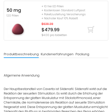
+ 10 frei ED Pillen
50 mg
+ Kostenlosen Standard Luftpost
+ Paketzustellung Versicherungs
120 Pillen
+ Nächster Kauf 10% Rabatt
$638.39
$479.99
$4.00 pro tabletten
Produktbeschreibung
Kundenerfahrungen
Packung
Allgemeine Anwendung
Der Hauptbestandteil von Caverta ist Sildenafil. Sildenafil wirkt auf die
Reaktion der sexuellen Stimulation. Es wirkt durch die Erhöhung der
Entspannung der glatten Muskulatur mit Stickstoffmonoxid, einer
Chemikalie, die normalerweise als Reaktion auf sexuelle Stimulation
freigesetzt wird. Diese Entspannung der glatten Muskulatur ermöglicht
Sildenafil den Blutfluss in bestimmten Bereichen des Penis erhöhen.