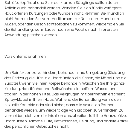
Schläfe, Kopfhaut und Stirn der kranken Säuglings sollten durch
Acticin auch behandelt werden. Wenden Sie sich für die verärgerte
Haut, offenen Kürzungen oder Wunden nicht. Nehmen Sie mündlich
nicht. Vermeiden Sie, vom Medikament zur Nase, dem Mund, den
Augen, oder den Geschlechtsorganen zu kommen. Wiederholen Sie
die Behandlung, wenn Läuse noch eine Woche nach Ihrer ersten
Anwendung gesehen werden.
Vorsichtsmaßnahmen
Um Reinfektion zu verhindern, behandeln Ihre Umgebung (Kleidung,
das Bettzeug, die Hüte, die Haarbürsten, die Kissen, die Möbel und die
Zusätze), wenn Sie Ihren Körper behandeln. Waschen Sie Ihre ganze
Kleidung, Handtücher und Bettwäschen, in heißem Wasser und
trocken in der hohen Hitze. Das Vergnügen mit permethrin erscheint
Spray-Möbel in Ihrem Haus. Während der Behandlung vermeiden
sexuelle Kontakte oder sind sicher, dass alle sexuellen Partner
behandelt werden, um Wiederplage von Krabben zu verhindern. Zu
vermeiden, sich von der Infektion auszubreiten, teilt Ihre Haarzusätze,
Haarbürsten, Kämme, Hüte, Bettwäschen, Kleidung, und andere Artikel
des persönlichen Gebrauches nicht.