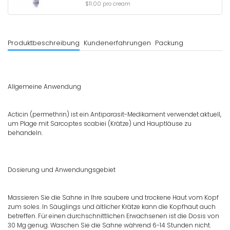
$11.00 pro cream
Produktbeschreibung
Kundenerfahrungen
Packung
Allgemeine Anwendung
Acticin (permethrin) ist ein Antiparasit-Medikament verwendet aktuell,
um Plage mit Sarcoptes scabiei (Krätze) und Hauptläuse zu
behandeln.
Dosierung und Anwendungsgebiet
Massieren Sie die Sahne in Ihre saubere und trockene Haut vom Kopf
zum soles. In Säuglings und ältlicher Krätze kann die Kopfhaut auch
betreffen. Für einen durchschnittlichen Erwachsenen ist die Dosis von
30 Mg genug. Waschen Sie die Sahne während 6-14 Stunden nicht.