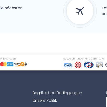
alle nächsten
Ko
be
s- Methoden
Auszeichnungen und Zertifikate
Begriffe Und Bedingungen
Unsere Politik