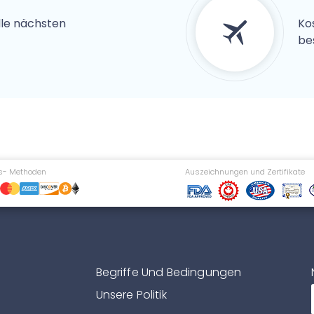
alle nächsten
Ko
be
s- Methoden
Auszeichnungen und Zertifikate
Begriffe Und Bedingungen
Unsere Politik